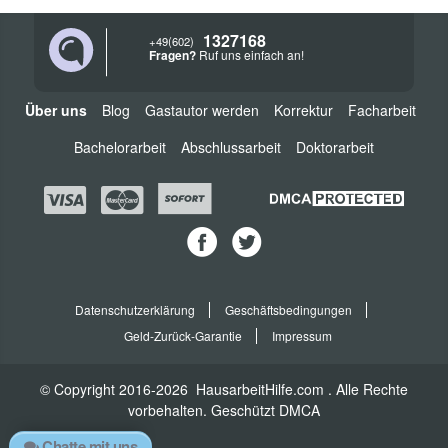
1327168
+49(602)
Fragen?
Ruf uns einfach an!
Über uns
Blog
Gastautor werden
Korrektur
Facharbeit
Bachelorarbeit
Abschlussarbeit
Doktorarbeit
Datenschutzerklärung
Geschäftsbedingungen
Geld-Zurück-Garantie
Impressum
© Copyright
2016-2026
HausarbeitHilfe.com
. Alle Rechte
vorbehalten. Geschützt
DMCA
Chatte mit uns