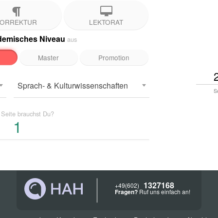
ORREKTUR
LEKTORAT
demisches Niveau
aus
Master
Promotion
Sprach- & Kulturwissenschaften
S
e
Seite
brauchst Du?
1327168
+49(602)
Fragen?
Ruf uns einfach an!