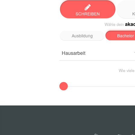
SCHREIBEN
K
aka
Wähle dein
Ausbildung
Bachelor
Hausarbeit
Wie viel