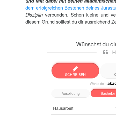
und fällt dabei mit deinen akademischen
dem erfolgreichen Bestehen deines Jurastu
Disziplin
verbunden. Schon kleine und ver
diesem Grund solltest du dir ausreichend Z
Wünschst du dir
H
SCHREIBEN
K
aka
Wähle dein
Ausbildung
Bachelor
Hausarbeit