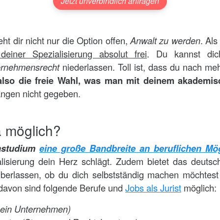
Jetzt unverbindlich anfragen
eht dir nicht nur die Option offen,
Anwalt zu werden
. Als
iner Spezialisierung absolut frei
. Du kannst dich
ernehmensrecht
niederlassen. Toll ist, dass du nach me
also die freie Wahl, was man mit deinem akademi
gängen nicht gegeben.
a möglich?
rastudium
eine große Bandbreite an beruflichen Mög
lisierung dein Herz schlägt. Zudem bietet das deutsc
 überlassen, ob du dich selbstständig machen möchtest
davon sind folgende Berufe und
Jobs als Jurist
möglich:
ür ein Unternehmen)