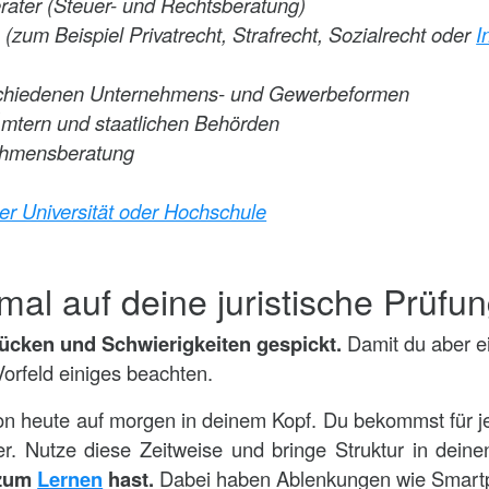
ater (Steuer- und Rechtsberatung)
(zum Beispiel Privatrecht, Strafrecht, Sozialrecht oder
I
rschiedenen Unternehmens- und Gewerbeformen
 Ämtern und staatlichen Behörden
nehmensberatung
er Universität oder Hochschule
imal auf deine juristische Prüfu
 Tücken und Schwierigkeiten gespickt.
Damit du aber ei
Vorfeld einiges beachten.
von heute auf morgen in deinem Kopf. Du bekommst für j
r. Nutze diese Zeitweise und bringe Struktur in deine
 zum
Lernen
hast.
Dabei haben Ablenkungen wie Smartph