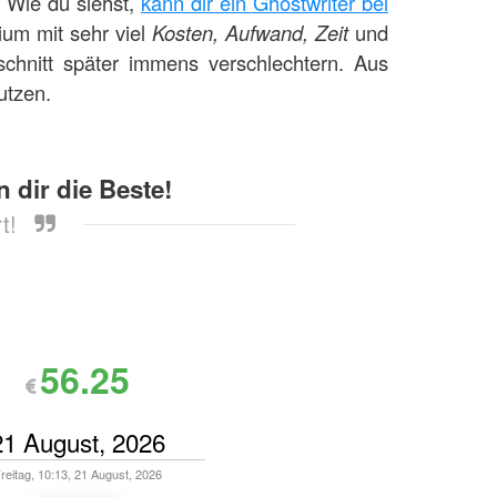
. Wie du siehst,
kann dir ein Ghostwriter bei
dium mit sehr viel
Kosten, Aufwand, Zeit
und
chnitt später immens verschlechtern. Aus
nutzen.
n dir die Beste!
t!
56.25
reitag, 10:13, 21 August, 2026