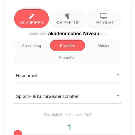
SCHREIBEN
KORREKTUR
LEKTORAT
akademisches Niveau
Wähle dein
aus
Ausbildung
Bachelor
Master
Promotion
Hausarbeit
Sprach- & Kulturwissenschaften
Wie viele
Seite
brauchst Du?