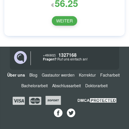
56.25
WEITER
1327168
+49(602)
Fragen?
Ruf uns einfach an!
Über uns
Blog
Gastautor werden
Korrektur
Facharbeit
Bachelorarbeit
Abschlussarbeit
Doktorarbeit